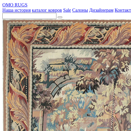
OMO RUGS
Наша история
каталог ковров
Sale
Салоны
Дизайнерам
Контак