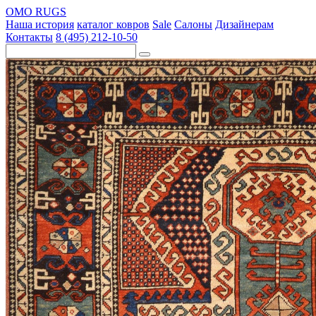
OMO RUGS
Наша история
каталог ковров
Sale
Салоны
Дизайнерам
Контакты
8 (495) 212-10-50