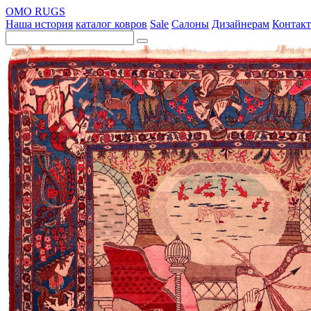
OMO RUGS
Наша история
каталог ковров
Sale
Салоны
Дизайнерам
Контак