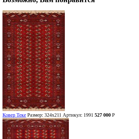
Ковер Теке
Размер: 324х211
Артикул: 1991
527 000
Р