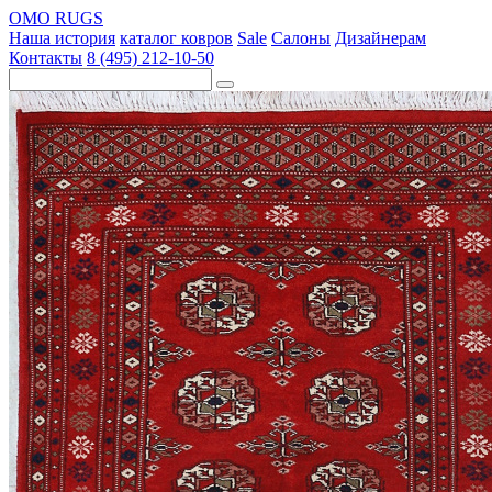
OMO RUGS
Наша история
каталог ковров
Sale
Салоны
Дизайнерам
Контакты
8 (495) 212-10-50