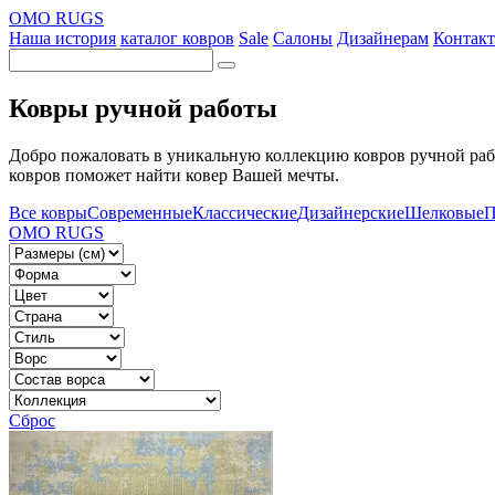
OMO RUGS
Наша история
каталог ковров
Sale
Салоны
Дизайнерам
Контак
Ковры ручной работы
Добро пожаловать в уникальную коллекцию ковров ручной раб
ковров поможет найти ковер Вашей мечты.
Все ковры
Современные
Классические
Дизайнерские
Шелковые
П
OMO RUGS
Сброс