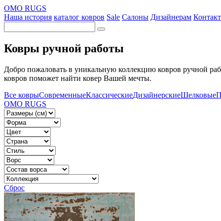
OMO RUGS
Наша история
каталог ковров
Sale
Салоны
Дизайнерам
Контак
Ковры ручной работы
Добро пожаловать в уникальную коллекцию ковров ручной раб
ковров поможет найти ковер Вашей мечты.
Все ковры
Современные
Классические
Дизайнерские
Шелковые
П
OMO RUGS
Сброс