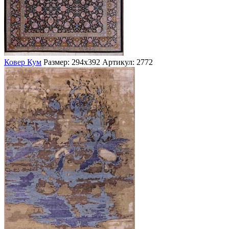
Ковер Кум
Размер: 294х392
Артикул: 2772