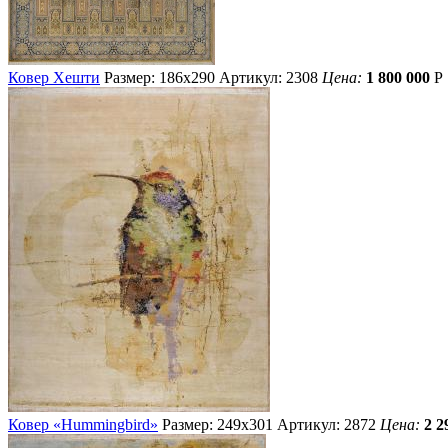
Ковер Хешти
Размер: 186х290
Артикул: 2308
Цена:
1 800 000
Р
Ковер «Hummingbird»
Размер: 249х301
Артикул: 2872
Цена:
2 2